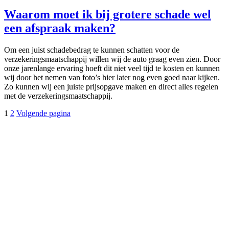
Waarom moet ik bij grotere schade wel
een afspraak maken?
Om een juist schadebedrag te kunnen schatten voor de
verzekeringsmaatschappij willen wij de auto graag even zien. Door
onze jarenlange ervaring hoeft dit niet veel tijd te kosten en kunnen
wij door het nemen van foto’s hier later nog even goed naar kijken.
Zo kunnen wij een juiste prijsopgave maken en direct alles regelen
met de verzekeringsmaatschappij.
Berichten
Pagina
Pagina
1
2
Volgende pagina
paginering