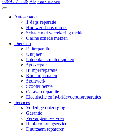
0299 371 829
Afspraak maken
Autoschade de Hoop & Zn
Autoschade
1-dags-reparatie
Hoe werkt ons proces
Schade met verzekering melden
Online schade melden
Diensten
Ruitreparatie
Uitlijnen
Uitdeuken zonder spuiten
Spot-repair
Bumperreparatie
Koplamp coaten
Spuitwerk
Scooter herstel
Caravan reparatie
Electrische en hybridevoertuigreparaties
Services
Volledige ontzorging
Garantie
Vervangend vervoer
Haal- en brengservice
Duurzaam repareren