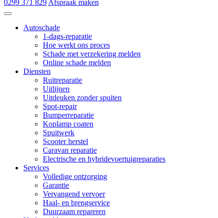
0299 371 829
Afspraak maken
Autoschade de Hoop & Zn
Autoschade
1-dags-reparatie
Hoe werkt ons proces
Schade met verzekering melden
Online schade melden
Diensten
Ruitreparatie
Uitlijnen
Uitdeuken zonder spuiten
Spot-repair
Bumperreparatie
Koplamp coaten
Spuitwerk
Scooter herstel
Caravan reparatie
Electrische en hybridevoertuigreparaties
Services
Volledige ontzorging
Garantie
Vervangend vervoer
Haal- en brengservice
Duurzaam repareren