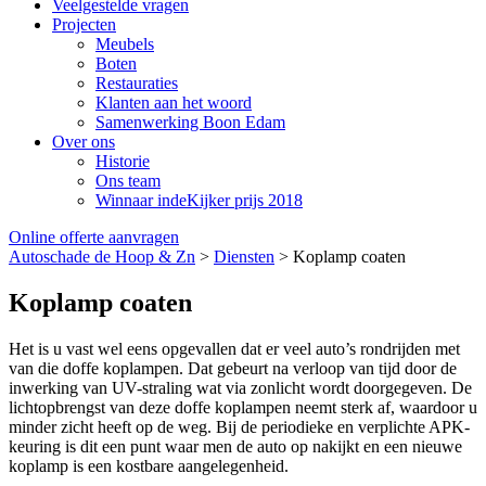
Veelgestelde vragen
Projecten
Meubels
Boten
Restauraties
Klanten aan het woord
Samenwerking Boon Edam
Over ons
Historie
Ons team
Winnaar indeKijker prijs 2018
Online offerte aanvragen
Autoschade de Hoop & Zn
>
Diensten
>
Koplamp coaten
Koplamp coaten
Het is u vast wel eens opgevallen dat er veel auto’s rondrijden met
van die doffe koplampen. Dat gebeurt na verloop van tijd door de
inwerking van UV-straling wat via zonlicht wordt doorgegeven. De
lichtopbrengst van deze doffe koplampen neemt sterk af, waardoor u
minder zicht heeft op de weg. Bij de periodieke en verplichte APK-
keuring is dit een punt waar men de auto op nakijkt en een nieuwe
koplamp is een kostbare aangelegenheid.