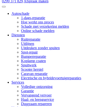
0299 371 829
Afspraak maken
Autoschade de Hoop & Zn
Autoschade
1-dags-reparatie
Hoe werkt ons proces
Schade met verzekering melden
Online schade melden
Diensten
Ruitreparatie
Uitlijnen
Uitdeuken zonder spuiten
Spot-repair
Bumperreparatie
Koplamp coaten
Spuitwerk
Scooter herstel
Caravan reparatie
Electrische en hybridevoertuigreparaties
Services
Volledige ontzorging
Garantie
Vervangend vervoer
Haal- en brengservice
Duurzaam repareren