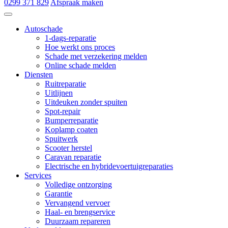
0299 371 829
Afspraak maken
Autoschade de Hoop & Zn
Autoschade
1-dags-reparatie
Hoe werkt ons proces
Schade met verzekering melden
Online schade melden
Diensten
Ruitreparatie
Uitlijnen
Uitdeuken zonder spuiten
Spot-repair
Bumperreparatie
Koplamp coaten
Spuitwerk
Scooter herstel
Caravan reparatie
Electrische en hybridevoertuigreparaties
Services
Volledige ontzorging
Garantie
Vervangend vervoer
Haal- en brengservice
Duurzaam repareren