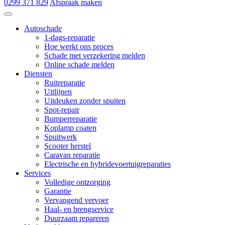
0299 371 829
Afspraak maken
Autoschade de Hoop & Zn
Autoschade
1-dags-reparatie
Hoe werkt ons proces
Schade met verzekering melden
Online schade melden
Diensten
Ruitreparatie
Uitlijnen
Uitdeuken zonder spuiten
Spot-repair
Bumperreparatie
Koplamp coaten
Spuitwerk
Scooter herstel
Caravan reparatie
Electrische en hybridevoertuigreparaties
Services
Volledige ontzorging
Garantie
Vervangend vervoer
Haal- en brengservice
Duurzaam repareren