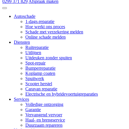
0299 371 829
Afspraak maken
Autoschade de Hoop & Zn
Autoschade
1-dags-reparatie
Hoe werkt ons proces
Schade met verzekering melden
Online schade melden
Diensten
Ruitreparatie
Uitlijnen
Uitdeuken zonder spuiten
Spot-repair
Bumperreparatie
Koplamp coaten
Spuitwerk
Scooter herstel
Caravan reparatie
Electrische en hybridevoertuigreparaties
Services
Volledige ontzorging
Garantie
Vervangend vervoer
Haal- en brengservice
Duurzaam repareren