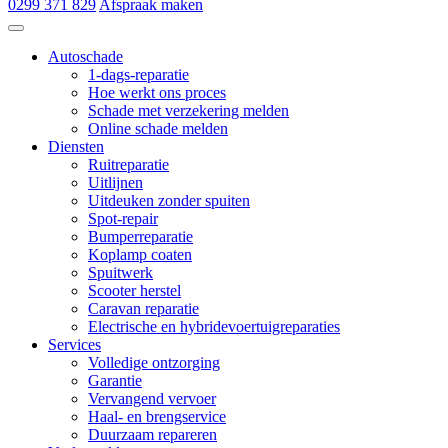
0299 371 829
Afspraak maken
Autoschade de Hoop & Zn
Autoschade
1-dags-reparatie
Hoe werkt ons proces
Schade met verzekering melden
Online schade melden
Diensten
Ruitreparatie
Uitlijnen
Uitdeuken zonder spuiten
Spot-repair
Bumperreparatie
Koplamp coaten
Spuitwerk
Scooter herstel
Caravan reparatie
Electrische en hybridevoertuigreparaties
Services
Volledige ontzorging
Garantie
Vervangend vervoer
Haal- en brengservice
Duurzaam repareren