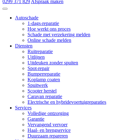
0299 371 829
Afspraak maken
Autoschade de Hoop & Zn
Autoschade
1-dags-reparatie
Hoe werkt ons proces
Schade met verzekering melden
Online schade melden
Diensten
Ruitreparatie
Uitlijnen
Uitdeuken zonder spuiten
Spot-repair
Bumperreparatie
Koplamp coaten
Spuitwerk
Scooter herstel
Caravan reparatie
Electrische en hybridevoertuigreparaties
Services
Volledige ontzorging
Garantie
Vervangend vervoer
Haal- en brengservice
Duurzaam repareren