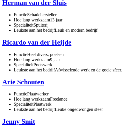
Herman van der Sluis
Functie
Schadehersteller
Hoe lang werkzaam
13 jaar
Specialiteit
Spuiterij
Leukste aan het bedrijf
Leuk en modern bedrijf
Ricardo van der Heijde
Functie
Heel divers, poetsen
Hoe lang werkzaam
9 jaar
Specialiteit
Poetswerk
Leukste aan het bedrijf
Afwisselende werk en de goeie sfeer.
Arie Schouten
Functie
Plaatwerker
Hoe lang werkzaam
Freelance
Specialiteit
Plaatwerk
Leukste aan het bedrijf
Leuke ongedwongen sfeer
Jenny Smit