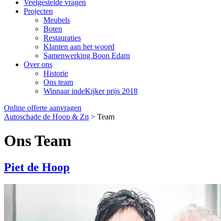
Veelgestelde vragen
Projecten
Meubels
Boten
Restauraties
Klanten aan het woord
Samenwerking Boon Edam
Over ons
Historie
Ons team
Winnaar indeKijker prijs 2018
Online offerte aanvragen
Autoschade de Hoop & Zn
>
Team
Ons Team
Piet de Hoop