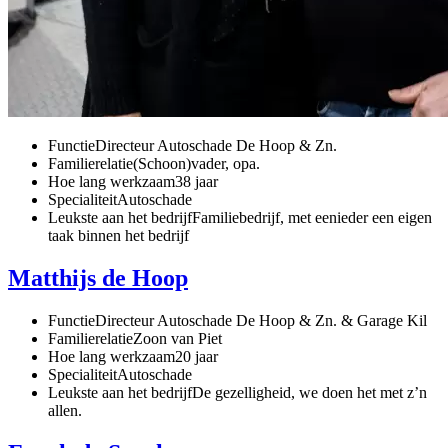
Functie
Directeur Autoschade De Hoop & Zn.
Familierelatie
(Schoon)vader, opa.
Hoe lang werkzaam
38 jaar
Specialiteit
Autoschade
Leukste aan het bedrijf
Familiebedrijf, met eenieder een eigen
taak binnen het bedrijf
Matthijs de Hoop
Functie
Directeur Autoschade De Hoop & Zn. & Garage Kil
Familierelatie
Zoon van Piet
Hoe lang werkzaam
20 jaar
Specialiteit
Autoschade
Leukste aan het bedrijf
De gezelligheid, we doen het met z’n
allen.