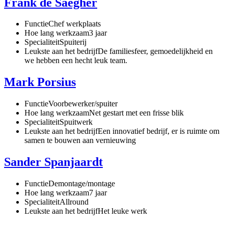
Frank de Saegher
Functie
Chef werkplaats
Hoe lang werkzaam
3 jaar
Specialiteit
Spuiterij
Leukste aan het bedrijf
De familiesfeer, gemoedelijkheid en
we hebben een hecht leuk team.
Mark Porsius
Functie
Voorbewerker/spuiter
Hoe lang werkzaam
Net gestart met een frisse blik
Specialiteit
Spuitwerk
Leukste aan het bedrijf
Een innovatief bedrijf, er is ruimte om
samen te bouwen aan vernieuwing
Sander Spanjaardt
Functie
Demontage/montage
Hoe lang werkzaam
7 jaar
Specialiteit
Allround
Leukste aan het bedrijf
Het leuke werk