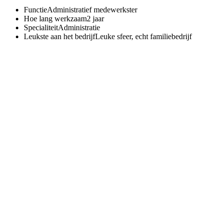
Functie
Administratief medewerkster
Hoe lang werkzaam
2 jaar
Specialiteit
Administratie
Leukste aan het bedrijf
Leuke sfeer, echt familiebedrijf