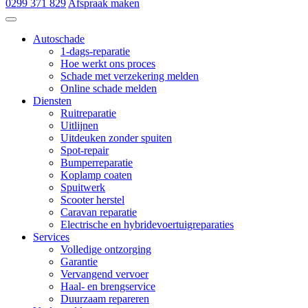
0299 371 829
Afspraak maken
Autoschade de Hoop & Zn
Autoschade
1-dags-reparatie
Hoe werkt ons proces
Schade met verzekering melden
Online schade melden
Diensten
Ruitreparatie
Uitlijnen
Uitdeuken zonder spuiten
Spot-repair
Bumperreparatie
Koplamp coaten
Spuitwerk
Scooter herstel
Caravan reparatie
Electrische en hybridevoertuigreparaties
Services
Volledige ontzorging
Garantie
Vervangend vervoer
Haal- en brengservice
Duurzaam repareren