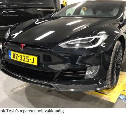
ok Tesla’s repareren wij vakkundig