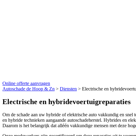
Online offerte aanvragen
Autoschade de Hoop & Zn
>
Diensten
>
Electrische en hybridevoertu
Electrische en hybridevoertuigreparaties
Om de schade aan uw hybride of elektrische auto vakkundig en snel t
en hybride technieken aangaande autoschadeherstel. Hybrides en elekt
Daarom is het belangrijk dat alléén vakkundige mensen met deze hog
Onze medewerkers zijn gecertificeerd om deze reparaties uit te voeren