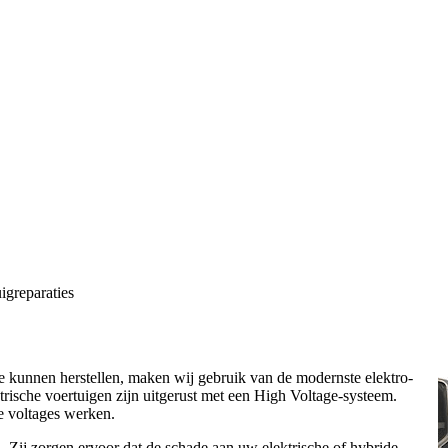
igreparaties
e kunnen herstellen, maken wij gebruik van de modernste elektro-
rische voertuigen zijn uitgerust met een High Voltage-systeem.
e voltages werken.
. Zij zorgen ervoor dat de schade aan uw elektrische of hybride