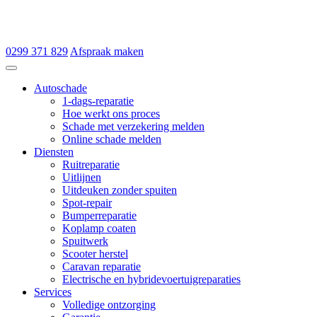
0299 371 829
Afspraak maken
Autoschade de Hoop & Zn
Autoschade
1-dags-reparatie
Hoe werkt ons proces
Schade met verzekering melden
Online schade melden
Diensten
Ruitreparatie
Uitlijnen
Uitdeuken zonder spuiten
Spot-repair
Bumperreparatie
Koplamp coaten
Spuitwerk
Scooter herstel
Caravan reparatie
Electrische en hybridevoertuigreparaties
Services
Volledige ontzorging