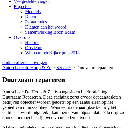
Veelgestelde vragen
Projecten
Meubels
Boten
Restauraties
Klanten aan het woord
Samenwerking Boon Edam
Over ons
Historie
Ons team
Winnaar indeKijker prijs 2018
Online offerte aanvragen
Autoschade de Hoop & Zn
>
Services
>
Duurzaam repareren
Duurzaam repareren
Autoschade De Hoop & Zn. is aangesloten bij de stichting
Duurzaam Repareren. Deze stichting zorgt ervoor dat aangesloten
bedrijven objectief worden getoetst op een aantal eisen op het
gebied van duurzaamheid. Wanneer na de jaarlijkse keuring het
certificaat wordt uitgereikt, kan men ervan uitgaan dat het bedrijf zo
duurzaam mogelijk zijn werkzaamheden uitvoert.
Al deze onderdelen zorgen samen voor kwaliteit en vakmanschap: