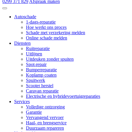
0299 371 829
Afspraak maken
Autoschade de Hoop & Zn
Autoschade
1-dags-reparatie
Hoe werkt ons proces
Schade met verzekering melden
Online schade melden
Diensten
Ruitreparatie
Uitlijnen
Uitdeuken zonder spuiten
Spot-repair
Bumperreparatie
Koplamp coaten
Spuitwerk
Scooter herstel
Caravan reparatie
Electrische en hybridevoertuigreparaties
Services
Volledige ontzorging
Garantie
Vervangend vervoer
Haal- en brengservice
Duurzaam repareren