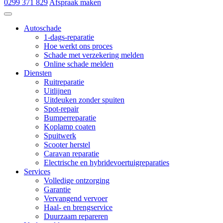
0299 371 829
Afspraak maken
Autoschade de Hoop & Zn
Autoschade
1-dags-reparatie
Hoe werkt ons proces
Schade met verzekering melden
Online schade melden
Diensten
Ruitreparatie
Uitlijnen
Uitdeuken zonder spuiten
Spot-repair
Bumperreparatie
Koplamp coaten
Spuitwerk
Scooter herstel
Caravan reparatie
Electrische en hybridevoertuigreparaties
Services
Volledige ontzorging
Garantie
Vervangend vervoer
Haal- en brengservice
Duurzaam repareren