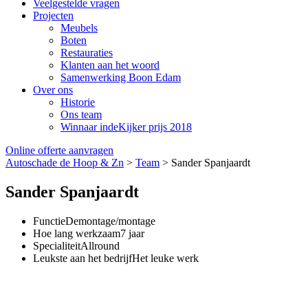
Veelgestelde vragen
Projecten
Meubels
Boten
Restauraties
Klanten aan het woord
Samenwerking Boon Edam
Over ons
Historie
Ons team
Winnaar indeKijker prijs 2018
Online offerte aanvragen
Autoschade de Hoop & Zn
>
Team
>
Sander Spanjaardt
Sander Spanjaardt
Functie
Demontage/montage
Hoe lang werkzaam
7 jaar
Specialiteit
Allround
Leukste aan het bedrijf
Het leuke werk