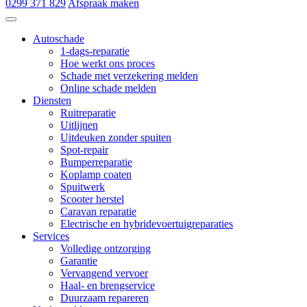
0299 371 829
Afspraak maken
Autoschade de Hoop & Zn
Autoschade
1-dags-reparatie
Hoe werkt ons proces
Schade met verzekering melden
Online schade melden
Diensten
Ruitreparatie
Uitlijnen
Uitdeuken zonder spuiten
Spot-repair
Bumperreparatie
Koplamp coaten
Spuitwerk
Scooter herstel
Caravan reparatie
Electrische en hybridevoertuigreparaties
Services
Volledige ontzorging
Garantie
Vervangend vervoer
Haal- en brengservice
Duurzaam repareren